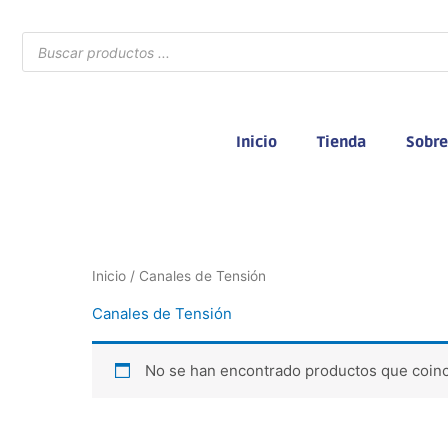
Ir
al
Búsqueda
de
contenido
productos
Inicio
Tienda
Sobre
Inicio
/ Canales de Tensión
Canales de Tensión
No se han encontrado productos que coinc