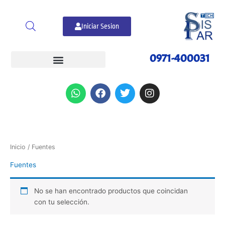
Ir
al
Iniciar Sesion
contenido
0971-400031
W
F
T
I
h
a
w
n
a
c
i
s
t
e
t
t
s
b
t
a
a
o
e
g
p
o
r
r
Inicio
/ Fuentes
p
k
a
Fuentes
m
No se han encontrado productos que coincidan
con tu selección.