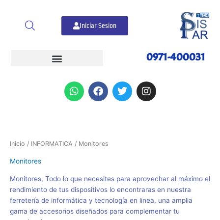
Ir
al
Iniciar Sesion
contenido
0971-400031
W
F
T
I
h
a
w
n
a
c
i
s
t
e
t
t
s
b
t
a
a
o
e
g
Ordenado
p
o
r
r
Inicio
/
INFORMATICA
/ Monitores
por
p
k
a
popularidad
Monitores
m
Monitores, Todo lo que necesites para aprovechar al máximo el
rendimiento de tus dispositivos lo encontraras en nuestra
ferretería de informática y tecnología en linea, una amplia
gama de accesorios diseñados para complementar tu