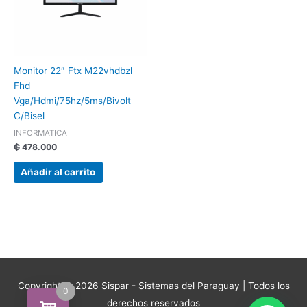
Monitor 22″ Ftx M22vhdbzl
Fhd
Vga/Hdmi/75hz/5ms/Bivolt
C/Bisel
INFORMATICA
₲
478.000
Añadir al carrito
Copyright © 2026
Sispar - Sistemas del Paraguay
| Todos los
0
derechos reservados