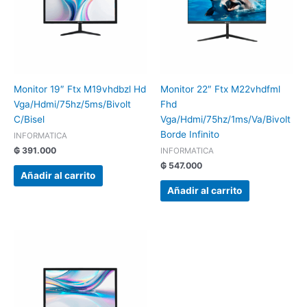
Monitor 19″ Ftx M19vhdbzl Hd
Monitor 22″ Ftx M22vhdfml
Vga/Hdmi/75hz/5ms/Bivolt
Fhd
C/Bisel
Vga/Hdmi/75hz/1ms/Va/Bivolt
Borde Infinito
INFORMATICA
₲
391.000
INFORMATICA
₲
547.000
Añadir al carrito
Añadir al carrito