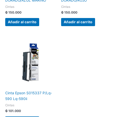
DORADO/AZUL MARINO
DORADO/ROJO
Cintas
Cintas
₲
150.000
₲
150.000
Añadir al carrito
Añadir al carrito
Cinta Epson S015337 P/Lq-
590 Lq-590ii
Cintas
₲
101.000