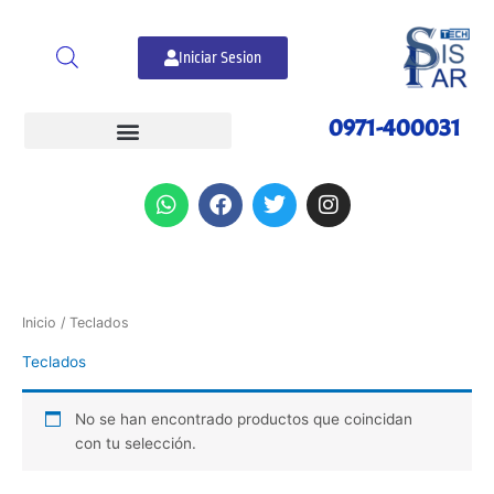
Ir
al
Iniciar Sesion
contenido
0971-400031
W
F
T
I
h
a
w
n
a
c
i
s
t
e
t
t
s
b
t
a
a
o
e
g
p
o
r
r
Inicio
/ Teclados
p
k
a
Teclados
m
No se han encontrado productos que coincidan
con tu selección.