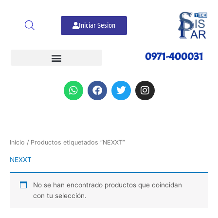
Ir
al
Iniciar Sesion
contenido
0971-400031
W
F
T
I
h
a
w
n
a
c
i
s
t
e
t
t
s
b
t
a
a
o
e
g
p
o
r
r
Inicio
/ Productos etiquetados “NEXXT”
p
k
a
NEXXT
m
No se han encontrado productos que coincidan
con tu selección.