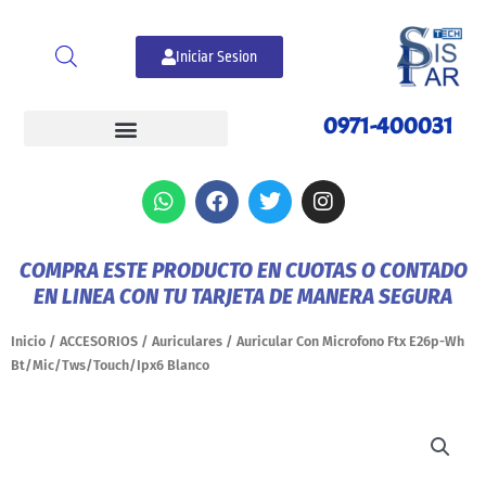
Ir
al
Iniciar Sesion
contenido
0971-400031
W
F
T
I
h
a
w
n
a
c
i
s
t
e
t
t
COMPRA ESTE PRODUCTO EN CUOTAS O CONTADO
s
b
t
a
EN LINEA CON TU TARJETA DE MANERA SEGURA
a
o
e
g
p
o
r
r
p
k
a
Inicio
/
ACCESORIOS
/
Auriculares
/ Auricular Con Microfono Ftx E26p-Wh
m
Bt/Mic/Tws/Touch/Ipx6 Blanco