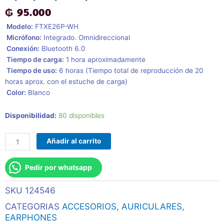
₲
95.000
 Modelo:
FTXE26P-WH
 Micrófono:
Integrado. Omnidireccional
 Conexión:
Bluetooth 6.0
 Tiempo de carga:
1 hora aproximadamente
 Tiempo de uso:
6 horas (Tiempo total de reproducción de 20
horas aprox. con el estuche de carga)
 Color:
Blanco
Auricular
Disponibilidad:
80 disponibles
Con
Microfono
Añadir al carrito
Ftx
E26p-
Pedir por whatsapp
Wh
Bt/Mic/Tws/Touch/Ipx6
SKU
124546
Blanco
cantidad
CATEGORIAS
ACCESORIOS
,
AURICULARES
,
EARPHONES