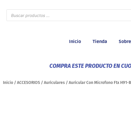
Ir
al
Búsqueda
de
contenido
productos
Inicio
Tienda
Sobre
COMPRA ESTE PRODUCTO EN CUOT
Inicio
/
ACCESORIOS
/
Auriculares
/ Auricular Con Microfono Ftx H91-