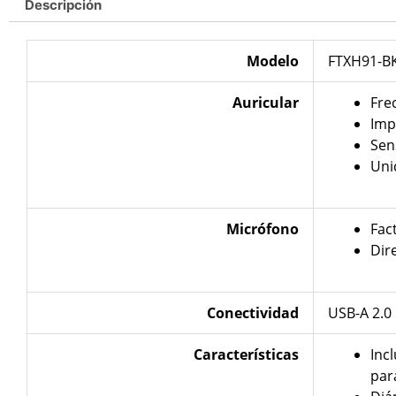
Descripción
Modelo
FTXH91-B
Auricular
Fre
Imp
Sen
Uni
Micrófono
Fac
Dir
Conectividad
USB-A 2.0
Características
Inc
par