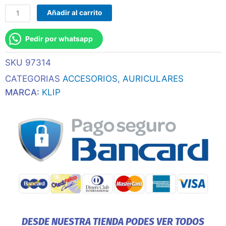
Microfono
Añadir al carrito
Klip
Kch-
Pedir por whatsapp
905
Crystalcom
SKU
97314
Pro
C/Base
CATEGORIAS
ACCESORIOS
,
AURICULARES
Wireless/Bt/1jack
MARCA:
KLIP
Negro
cantidad
DESDE NUESTRA TIENDA PODES VER TODOS