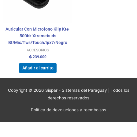
Auricular Con Microfono Klip Kte-
500bk Xtremebuds
Bt/Mic/Tws/Touch/Ipx7/Negro
ACCESORIOS
₲
239.000
Añadir al carrito
Copyright © 2026
Sispar - Sistemas del Paraguay
| Todos los
derechos reservados
Política de devoluciones y reembolsos