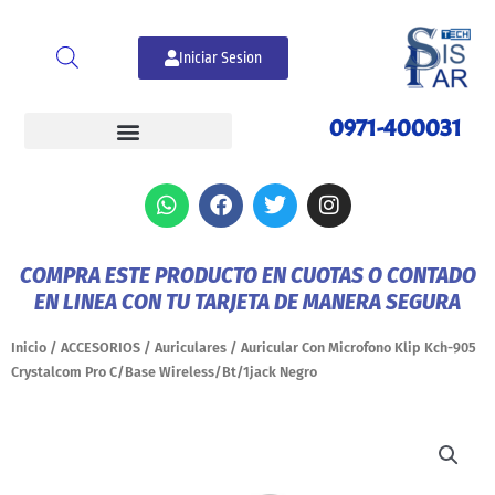
Ir
al
Iniciar Sesion
contenido
0971-400031
W
F
T
I
h
a
w
n
a
c
i
s
t
e
t
t
COMPRA ESTE PRODUCTO EN CUOTAS O CONTADO
s
b
t
a
EN LINEA CON TU TARJETA DE MANERA SEGURA
a
o
e
g
p
o
r
r
p
k
a
Inicio
/
ACCESORIOS
/
Auriculares
/ Auricular Con Microfono Klip Kch-905
m
Crystalcom Pro C/Base Wireless/Bt/1jack Negro