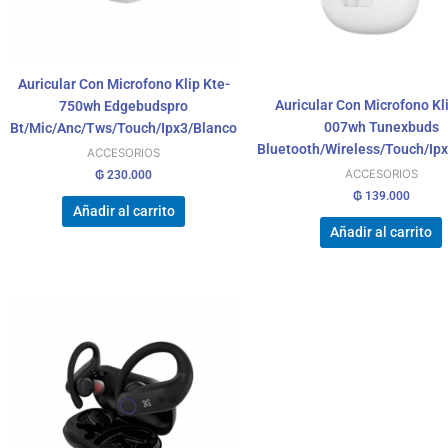
Auricular Con Microfono Klip Kte-
Auricular Con Microfono Kl
750wh Edgebudspro
007wh Tunexbuds
Bt/Mic/Anc/Tws/Touch/Ipx3/Blanco
Bluetooth/Wireless/Touch/Ip
ACCESORIOS
ACCESORIOS
₲
230.000
₲
139.000
Añadir al carrito
Añadir al carrito