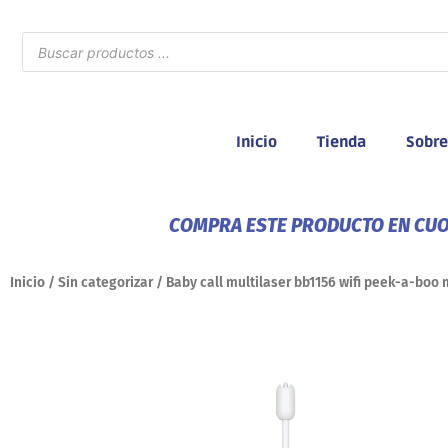
Ir
al
Búsqueda
de
contenido
productos
Inicio
Tienda
Sobre
COMPRA ESTE PRODUCTO EN CUOT
Inicio
/
Sin categorizar
/ Baby call multilaser bb1156 wifi peek-a-boo m