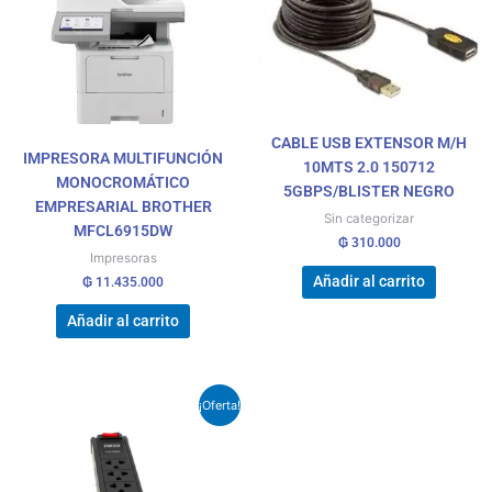
CABLE USB EXTENSOR M/H
IMPRESORA MULTIFUNCIÓN
10MTS 2.0 150712
MONOCROMÁTICO
5GBPS/BLISTER NEGRO
EMPRESARIAL BROTHER
Sin categorizar
MFCL6915DW
₲
310.000
Impresoras
Añadir al carrito
₲
11.435.000
Añadir al carrito
El
El
¡Oferta!
precio
precio
original
actual
era:
es:
₲ 71.000.
₲ 60.000.