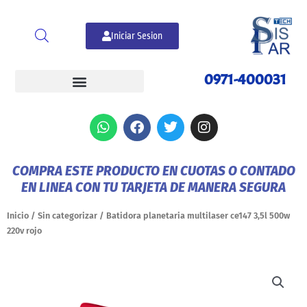
Ir
al
Iniciar Sesion
contenido
0971-400031
W
F
T
I
h
a
w
n
a
c
i
s
t
e
t
t
COMPRA ESTE PRODUCTO EN CUOTAS O CONTADO
s
b
t
a
EN LINEA CON TU TARJETA DE MANERA SEGURA
a
o
e
g
p
o
r
r
p
k
a
Inicio
/
Sin categorizar
/ Batidora planetaria multilaser ce147 3,5l 500w
m
220v rojo