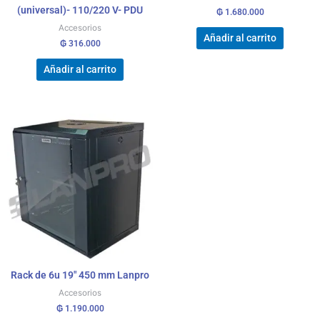
(universal)- 110/220 V- PDU
₲
1.680.000
Accesorios
Añadir al carrito
₲
316.000
Añadir al carrito
Rack de 6u 19″ 450 mm Lanpro
Accesorios
₲
1.190.000