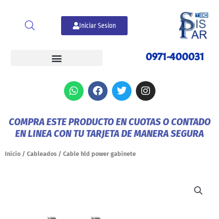
Ir
al
Iniciar Sesion
contenido
0971-400031
W
F
T
I
h
a
w
n
a
c
i
s
t
e
t
t
COMPRA ESTE PRODUCTO EN CUOTAS O CONTADO
s
b
t
a
EN LINEA CON TU TARJETA DE MANERA SEGURA
a
o
e
g
p
o
r
r
p
k
a
Inicio
/
Cableados
/ Cable hld power gabinete
m