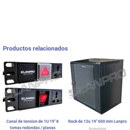
Productos relacionados
Canal de tension de 1U 19″ 8
Rack de 12u 19″ 600 mm Lanpro
tomas redondas / planas
Accesorios