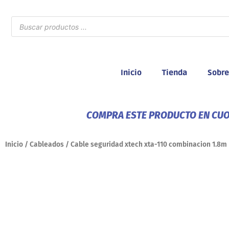
Ir
al
Búsqueda
de
contenido
productos
Inicio
Tienda
Sobre
COMPRA ESTE PRODUCTO EN CUOT
Inicio
/
Cableados
/ Cable seguridad xtech xta-110 combinacion 1.8m