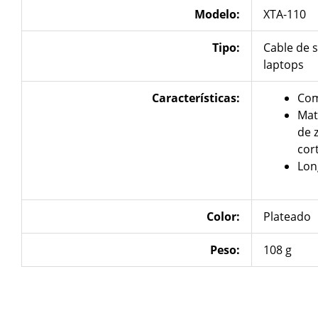
Modelo:
XTA-110
Tipo:
Cable de s
laptops
Características
:
Com
Mat
de z
cor
Lon
Color:
Plateado
Peso:
108 g