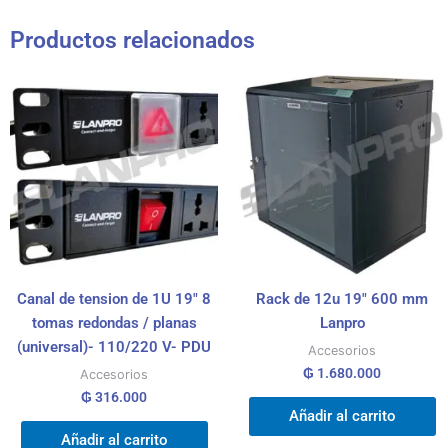
Productos relacionados
Canal de tension de 1U 19″ 8
Rack de 12u 19″ 600 mm
tomas redondas / planas
Lanpro
(universal)- 110/220 V- PDU
Accesorios
₲
1.680.000
Accesorios
₲
316.000
Añadir al carrito
Añadir al carrito