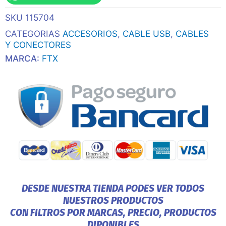
C
SKU
115704
M/M
2m
CATEGORIAS
ACCESORIOS
,
CABLE USB
,
CABLES
Ftx-
Y CONECTORES
C160-
MARCA:
FTX
U33-
Cmamn-
B2
5gbps/5v/3a
cantidad
DESDE NUESTRA TIENDA PODES VER TODOS
NUESTROS PRODUCTOS
CON FILTROS POR MARCAS, PRECIO, PRODUCTOS
DIPONIBLES