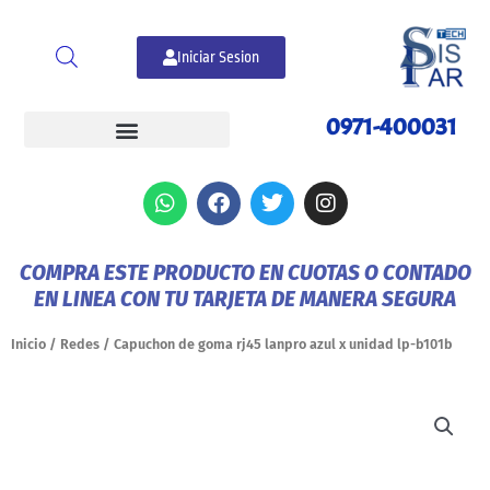
Ir
al
Iniciar Sesion
contenido
0971-400031
W
F
T
I
h
a
w
n
a
c
i
s
t
e
t
t
COMPRA ESTE PRODUCTO EN CUOTAS O CONTADO
s
b
t
a
EN LINEA CON TU TARJETA DE MANERA SEGURA
a
o
e
g
p
o
r
r
p
k
a
Inicio
/
Redes
/ Capuchon de goma rj45 lanpro azul x unidad lp-b101b
m