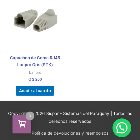
Capuchon de Goma RJ45
Lanpro Gris (STK)
Lanpro
₲
2.200
Añadir al carrito
Copyright © 2026
Sispar - Sistemas del Paraguay
| Todos los
0
derechos reservados
Política de devoluciones y reembolsos