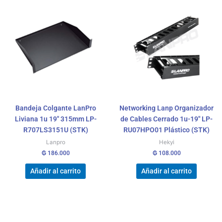
Bandeja Colgante LanPro
Networking Lanp Organizador
Liviana 1u 19″ 315mm LP-
de Cables Cerrado 1u-19″ LP-
R707LS3151U (STK)
RU07HPO01 Plástico (STK)
Lanpro
Hekyi
₲
186.000
₲
108.000
Añadir al carrito
Añadir al carrito