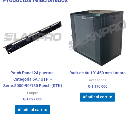
Patch Panel 24 puertos-
Rack de 6u 19″ 450 mm Lanpro
Categoria 6A / UTP –
Accesorios
Serie:8000-90/180 Punch (STK)
₲
1.190.000
Lanpro
Añadir al carrito
₲
1.027.000
Añadir al carrito