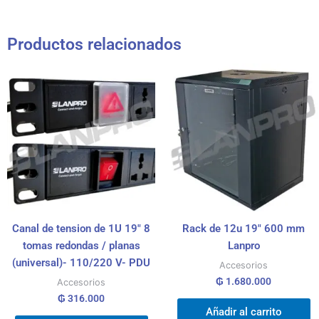
Productos relacionados
Canal de tension de 1U 19″ 8
Rack de 12u 19″ 600 mm
tomas redondas / planas
Lanpro
(universal)- 110/220 V- PDU
Accesorios
₲
1.680.000
Accesorios
₲
316.000
Añadir al carrito