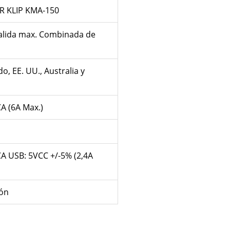
 KLIP KMA-150
alida max. Combinada de
o, EE. UU., Australia y
A (6A Max.)
A USB: 5VCC +/-5% (2,4A
ón