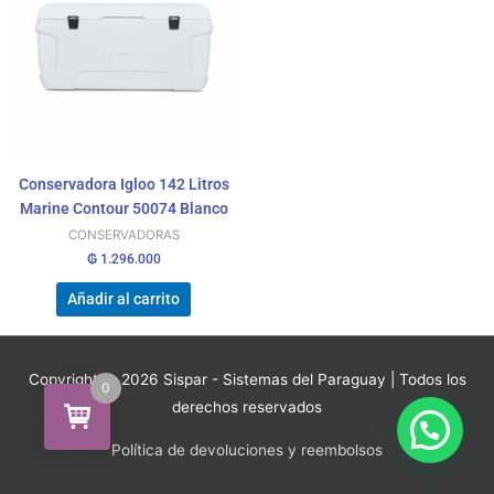
Conservadora Igloo 142 Litros
Marine Contour 50074 Blanco
CONSERVADORAS
₲
1.296.000
Añadir al carrito
Copyright © 2026
Sispar - Sistemas del Paraguay
| Todos los
0
derechos reservados
Política de devoluciones y reembolsos