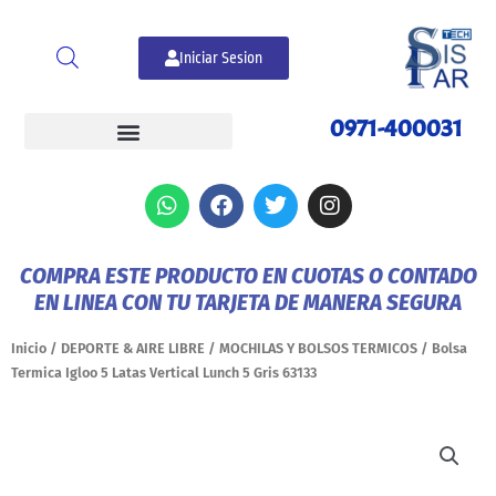
Ir
al
Iniciar Sesion
contenido
0971-400031
W
F
T
I
h
a
w
n
a
c
i
s
t
e
t
t
COMPRA ESTE PRODUCTO EN CUOTAS O CONTADO
s
b
t
a
EN LINEA CON TU TARJETA DE MANERA SEGURA
a
o
e
g
p
o
r
r
p
k
a
Inicio
/
DEPORTE & AIRE LIBRE
/
MOCHILAS Y BOLSOS TERMICOS
/ Bolsa
m
Termica Igloo 5 Latas Vertical Lunch 5 Gris 63133