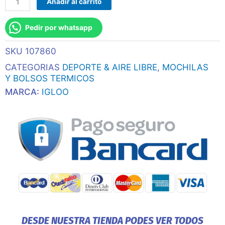
Añadir al carrito
5
Latas
Pedir por whatsapp
Vertical
Lunch
SKU
107860
5
Gris
CATEGORIAS
DEPORTE & AIRE LIBRE
,
MOCHILAS
63133
Y BOLSOS TERMICOS
cantidad
MARCA:
IGLOO
DESDE NUESTRA TIENDA PODES VER TODOS