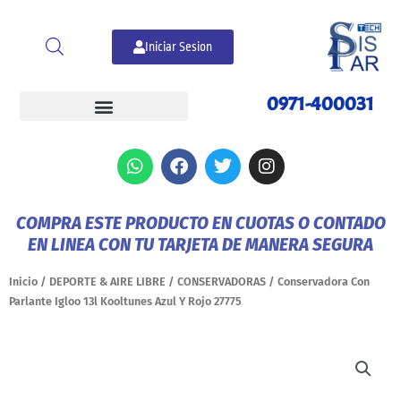
Ir
al
Iniciar Sesion
contenido
0971-400031
W
F
T
I
h
a
w
n
a
c
i
s
t
e
t
t
COMPRA ESTE PRODUCTO EN CUOTAS O CONTADO
s
b
t
a
EN LINEA CON TU TARJETA DE MANERA SEGURA
a
o
e
g
p
o
r
r
p
k
a
Inicio
/
DEPORTE & AIRE LIBRE
/
CONSERVADORAS
/ Conservadora Con
m
Parlante Igloo 13l Kooltunes Azul Y Rojo 27775