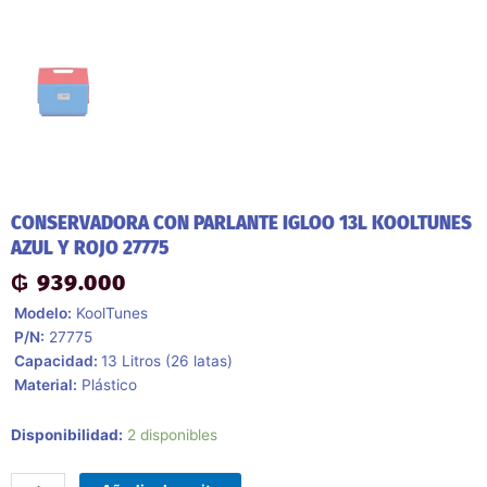
CONSERVADORA CON PARLANTE IGLOO 13L KOOLTUNES
AZUL Y ROJO 27775
₲
939.000
 Modelo:
KoolTunes
 P/N:
27775
 Capacidad:
13 Litros (26 latas)
 Material:
Plástico
Conservadora
Disponibilidad:
2 disponibles
Con
Parlante