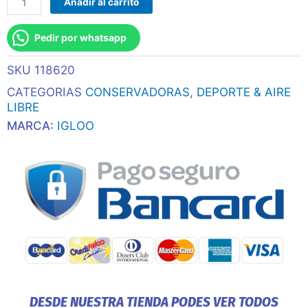
Añadir al carrito
Igloo
13l
Pedir por whatsapp
Kooltunes
Azul
SKU
118620
Y
Rojo
CATEGORIAS
CONSERVADORAS
,
DEPORTE & AIRE
27775
LIBRE
cantidad
MARCA:
IGLOO
DESDE NUESTRA TIENDA PODES VER TODOS