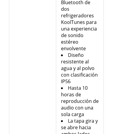
Bluetooth de
dos
refrigeradores
KoolTunes para
una experiencia
de sonido
estéreo
envolvente
Diseño
resistente al
agua y al polvo
con clasificación
IP56
Hasta 10
horas de
reproducción de
audio con una
sola carga
La tapa gira y
se abre hacia
ambos lados