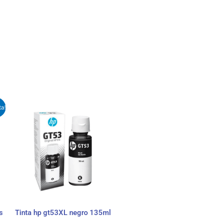
ta!
o
l
000.
s
Tinta hp gt53XL negro 135ml