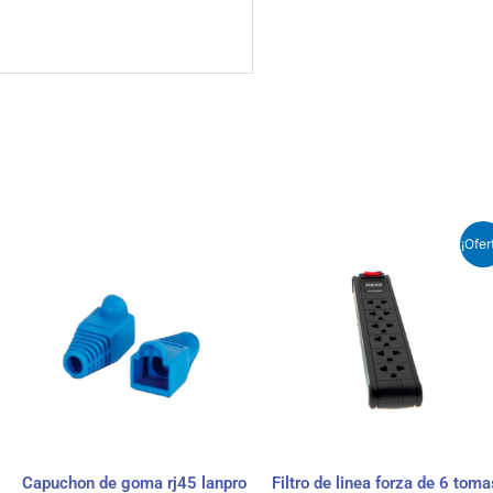
El
El
¡Ofer
precio
preci
original
actua
era:
es:
₲ 71.000.
₲ 60.
Capuchon de goma rj45 lanpro
Filtro de linea forza de 6 toma