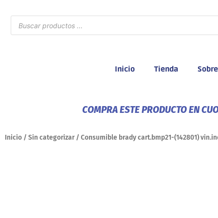
Ir
al
Búsqueda
de
contenido
productos
Inicio
Tienda
Sobre
COMPRA ESTE PRODUCTO EN CUOT
Inicio
/
Sin categorizar
/ Consumible brady cart.bmp21-(142801) vin.in