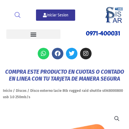
Ir
al
Iniciar Sesion
contenido
0971-400031
W
F
T
I
h
a
w
n
a
c
i
s
t
e
t
t
COMPRA ESTE PRODUCTO EN CUOTAS O CONTADO
s
b
t
a
EN LINEA CON TU TARJETA DE MANERA SEGURA
a
o
e
g
p
o
r
r
p
k
a
Inicio
/
Discos
/ Disco externo lacie 8tb rugged raid shuttle stht8000800
m
usb 3.0 250mb/s