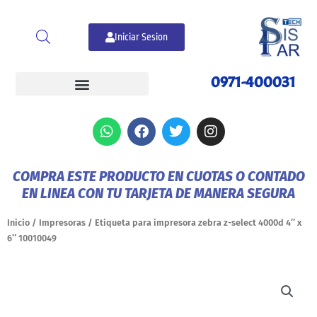
Ir
al
Iniciar Sesion
contenido
0971-400031
W
F
T
I
h
a
w
n
a
c
i
s
t
e
t
t
COMPRA ESTE PRODUCTO EN CUOTAS O CONTADO
s
b
t
a
EN LINEA CON TU TARJETA DE MANERA SEGURA
a
o
e
g
p
o
r
r
p
k
a
Inicio
/
Impresoras
/ Etiqueta para impresora zebra z-select 4000d 4″ x
m
6″ 10010049