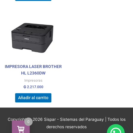
IMPRESORA LASER BROTHER
HL L2360DW
Impresoras
₲
2.217.000
Añadir al carrito
Copyright © 2026
Sispar - Sistemas del Paraguay
| Todos los
0
derechos reservados