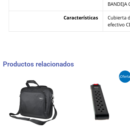
BANDEJA 
Características
Cubierta 
efectivo 
Productos relacionados
El
El
¡Oferta
precio
precio
original
actual
era:
es:
₲ 71.000.
₲ 60.0