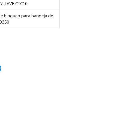
C/LLAVE CTC10
de bloqueo para bandeja de
CD350
!
00.