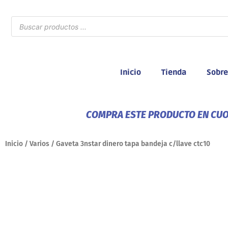
Ir
al
Búsqueda
de
contenido
productos
Inicio
Tienda
Sobre
COMPRA ESTE PRODUCTO EN CUOT
Inicio
/
Varios
/ Gaveta 3nstar dinero tapa bandeja c/llave ctc10