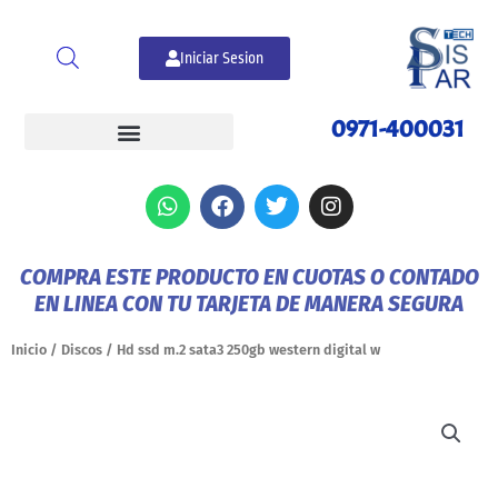
Ir
al
Iniciar Sesion
contenido
0971-400031
W
F
T
I
h
a
w
n
a
c
i
s
t
e
t
t
COMPRA ESTE PRODUCTO EN CUOTAS O CONTADO
s
b
t
a
EN LINEA CON TU TARJETA DE MANERA SEGURA
a
o
e
g
p
o
r
r
p
k
a
Inicio
/
Discos
/ Hd ssd m.2 sata3 250gb western digital w
m