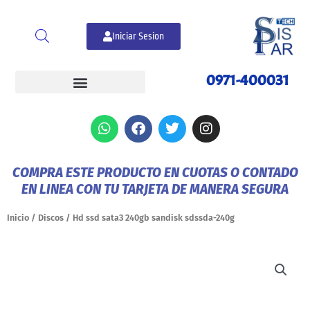
Ir
al
Iniciar Sesion
contenido
0971-400031
W
F
T
I
h
a
w
n
a
c
i
s
t
e
t
t
COMPRA ESTE PRODUCTO EN CUOTAS O CONTADO
s
b
t
a
EN LINEA CON TU TARJETA DE MANERA SEGURA
a
o
e
g
p
o
r
r
p
k
a
Inicio
/
Discos
/ Hd ssd sata3 240gb sandisk sdssda-240g
m