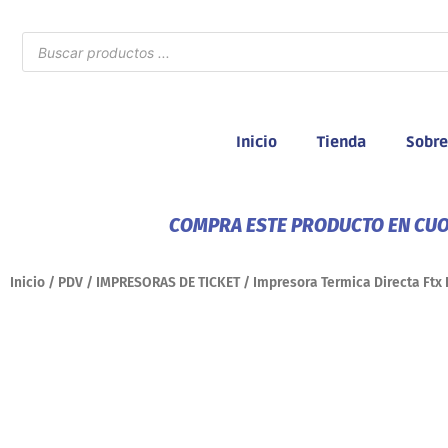
Ir
al
Búsqueda
de
contenido
productos
Inicio
Tienda
Sobre
COMPRA ESTE PRODUCTO EN CUOT
Inicio
/
PDV
/
IMPRESORAS DE TICKET
/ Impresora Termica Directa Ftx