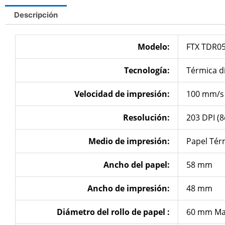
Descripción
Modelo:
FTX TDR0
Tecnología:
Térmica d
Velocidad de
impresión
:
100 mm/s
Resolución
:
203 DPI (
Medio de
impresión
:
Papel Tér
Ancho del papel:
58 mm
Ancho de impresión:
48 mm
Diámetro del rollo de papel :
60 mm Ma