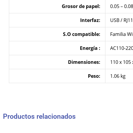
Grosor de papel:
0.05 – 0.
Interfaz:
USB / RJ11
S.O compatible:
Familia W
Energía
:
AC110-220
Dimensiones:
110 x 105
Peso:
1.06 kg
Productos relacionados