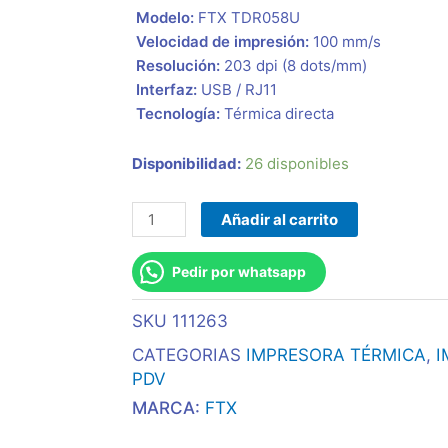
 Modelo:
FTX
TDR058U
 Velocidad de impresión:
100 mm/s
 Resolución:
203 dpi (8 dots/mm)
 Interfaz:
USB / RJ11
 Tecnología:
Térmica directa
Impresora
Disponibilidad:
26 disponibles
Termica
Directa
Añadir al carrito
Ftx
Recibos
Pedir por whatsapp
2"
Tdr058u
SKU
111263
Usb
CATEGORIAS
IMPRESORA TÉRMICA
,
I
Negro
PDV
cantidad
MARCA:
FTX