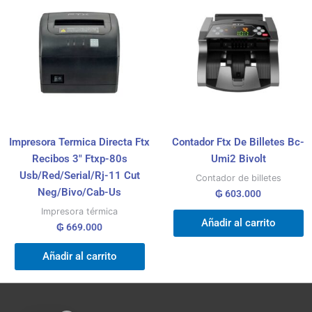
Impresora Termica Directa Ftx
Contador Ftx De Billetes Bc-
Recibos 3″ Ftxp-80s
Umi2 Bivolt
Usb/Red/Serial/Rj-11 Cut
Contador de billetes
Neg/Bivo/Cab-Us
₲
603.000
Impresora térmica
Añadir al carrito
₲
669.000
Añadir al carrito