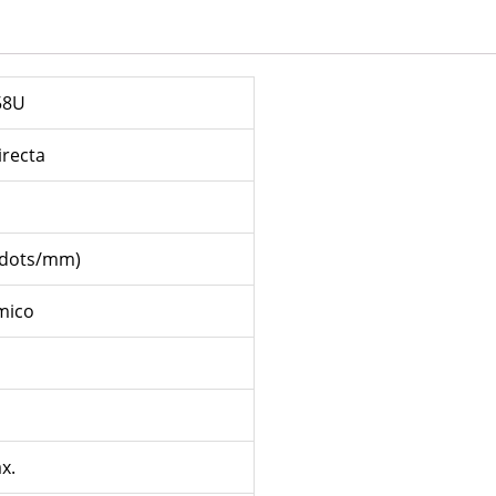
58U
irecta
8dots/mm)
mico
x.