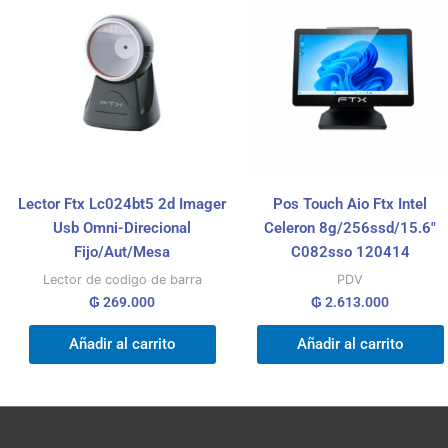
Lector Ftx Lc024bt5 2d Imager
Pos Touch Aio Ftx Intel
Usb Omni-Direcional
Celeron 8g/256ssd/15.6″
Fijo/Aut/Mesa
C082sso 120414
Lector de codigo de barra
PDV
₲
269.000
₲
2.613.000
Añadir al carrito
Añadir al carrito