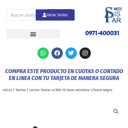
Ir
al
Búsqueda
de
Iniciar Sesion
BUSCAR
contenido
productos
0971-400031
W
F
T
I
h
a
w
n
a
c
i
s
t
e
t
t
COMPRA ESTE PRODUCTO EN CUOTAS O CONTADO
s
b
t
a
EN LINEA CON TU TARJETA DE MANERA SEGURA
a
o
e
g
p
o
r
r
p
k
a
Inicio
/
Varios
/ Lector 3nstar sc300 1d laser wireless c/base negro
m