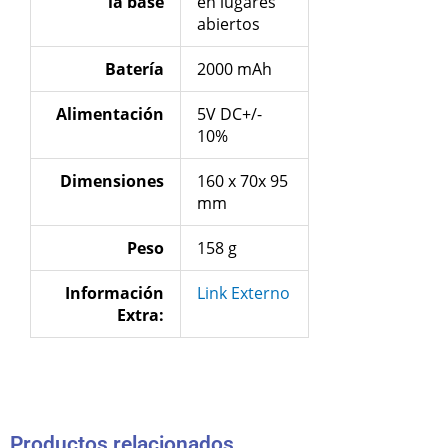
la base
en lugares
abiertos
Batería
2000 mAh
Alimentación
5V DC+/-
10%
Dimensiones
160 x 70x 95
mm
Peso
158 g
Información
Link Externo
Extra:
Productos relacionados