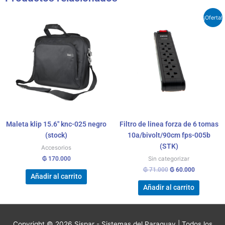
El
El
¡Oferta!
precio
precio
original
actual
era:
es:
₲ 71.000.
₲ 60.000.
Maleta klip 15.6″ knc-025 negro
Filtro de linea forza de 6 tomas
(stock)
10a/bivolt/90cm fps-005b
(STK)
Accesorios
₲
170.000
Sin categorizar
₲
71.000
₲
60.000
Añadir al carrito
Añadir al carrito
Copyright © 2026
Sispar - Sistemas del Paraguay
| Todos los