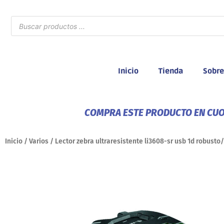
Ir
al
Búsqueda
de
contenido
productos
Inicio
Tienda
Sobre
COMPRA ESTE PRODUCTO EN CUOT
Inicio
/
Varios
/ Lector zebra ultraresistente li3608-sr usb 1d robusto/