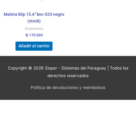
Maleta klip 15.6″ knc-025 negro
(stock)
Accesorios
₲
170.000
Añadir al carrito
Copyright © 2026
Sispar - Sistemas del Paraguay
| Todos los
derechos reservados
Política de devoluciones y reembolsos