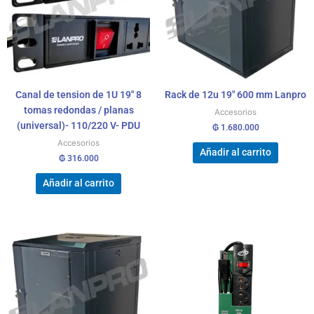
Canal de tension de 1U 19″ 8
Rack de 12u 19″ 600 mm Lanpro
tomas redondas / planas
Accesorios
(universal)- 110/220 V- PDU
₲
1.680.000
Accesorios
Añadir al carrito
₲
316.000
Añadir al carrito