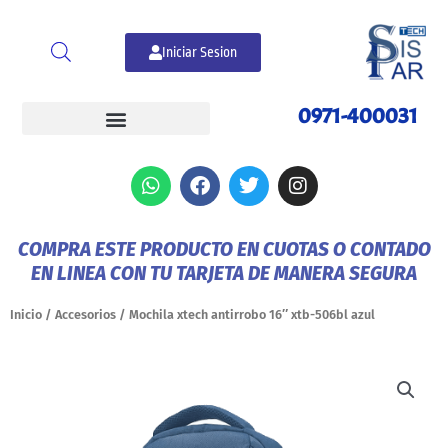
Ir
al
Iniciar Sesion
contenido
0971-400031
W
F
T
I
h
a
w
n
a
c
i
s
t
e
t
t
COMPRA ESTE PRODUCTO EN CUOTAS O CONTADO
s
b
t
a
EN LINEA CON TU TARJETA DE MANERA SEGURA
a
o
e
g
p
o
r
r
p
k
a
Inicio
/
Accesorios
/ Mochila xtech antirrobo 16″ xtb-506bl azul
m