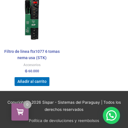
Filtro de linea ftx1077 6 tomas
nema usa (STK)
Accesorios
₲
60.000
Añadir al carrito
Copyright © 2026
Sispar - Sistemas del Paraguay
| Todos los
0
derechos reservados
Política de devoluciones y reembolsos