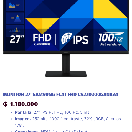
MONITOR 27″SAMSUNG FLAT FHD LS27D300GANXZA
₲
1.180.000
Pantalla
: 27″ IPS Full HD, 100 Hz, 5 ms.
Imagen
: 250 nits, 1000:1 contraste, 72% sRGB, ángulos
178°.
Conexiones
: HDMI 1.4 y VGA (D-Sub).