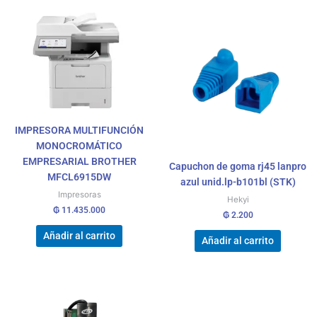
IMPRESORA MULTIFUNCIÓN
MONOCROMÁTICO
EMPRESARIAL BROTHER
Capuchon de goma rj45 lanpro
MFCL6915DW
azul unid.lp-b101bl (STK)
Impresoras
Hekyi
₲
11.435.000
₲
2.200
Añadir al carrito
Añadir al carrito