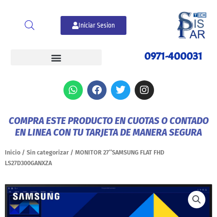
Ir
al
Iniciar Sesion
contenido
0971-400031
W
F
T
I
h
a
w
n
a
c
i
s
t
e
t
t
COMPRA ESTE PRODUCTO EN CUOTAS O CONTADO
s
b
t
a
EN LINEA CON TU TARJETA DE MANERA SEGURA
a
o
e
g
p
o
r
r
p
k
a
Inicio
/
Sin categorizar
/ MONITOR 27″SAMSUNG FLAT FHD
m
LS27D300GANXZA