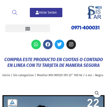
Ir
al
Iniciar Sesion
contenido
0971-400031
W
F
T
I
h
a
w
n
a
c
i
s
t
e
t
t
COMPRA ESTE PRODUCTO EN CUOTAS O CONTADO
s
b
t
a
EN LINEA CON TU TARJETA DE MANERA SEGURA
a
o
e
g
p
o
r
r
p
k
a
Inicio
/
Sin categorizar
/ Monitor MSI MP225 IPS 22″ 100 Hz / 4 ms – Negro
m