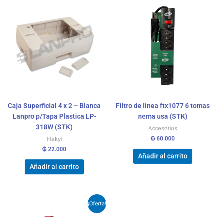
Caja Superficial 4 x 2 – Blanca
Filtro de linea ftx1077 6 tomas
Lanpro p/Tapa Plastica LP-
nema usa (STK)
318W (STK)
Accesorios
₲
60.000
Hekyi
₲
22.000
Añadir al carrito
Añadir al carrito
El
El
¡Oferta!
precio
precio
original
actual