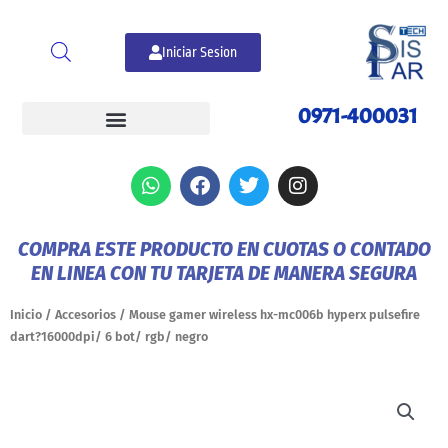
Ir
al
Iniciar Sesion
contenido
0971-400031
W
F
T
I
h
a
w
n
a
c
i
s
t
e
t
t
COMPRA ESTE PRODUCTO EN CUOTAS O CONTADO
s
b
t
a
EN LINEA CON TU TARJETA DE MANERA SEGURA
a
o
e
g
p
o
r
r
p
k
a
Inicio
/
Accesorios
/ Mouse gamer wireless hx-mc006b hyperx pulsefire
m
dart?16000dpi/ 6 bot/ rgb/ negro