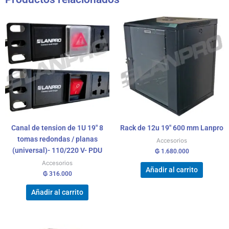
Canal de tension de 1U 19″ 8
Rack de 12u 19″ 600 mm Lanpro
tomas redondas / planas
Accesorios
(universal)- 110/220 V- PDU
₲
1.680.000
Accesorios
Añadir al carrito
₲
316.000
Añadir al carrito