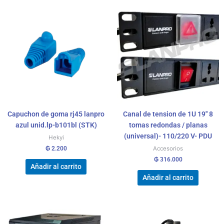
Capuchon de goma rj45 lanpro
Canal de tension de 1U 19″ 8
azul unid.lp-b101bl (STK)
tomas redondas / planas
(universal)- 110/220 V- PDU
Hekyi
₲
2.200
Accesorios
₲
316.000
Añadir al carrito
Añadir al carrito