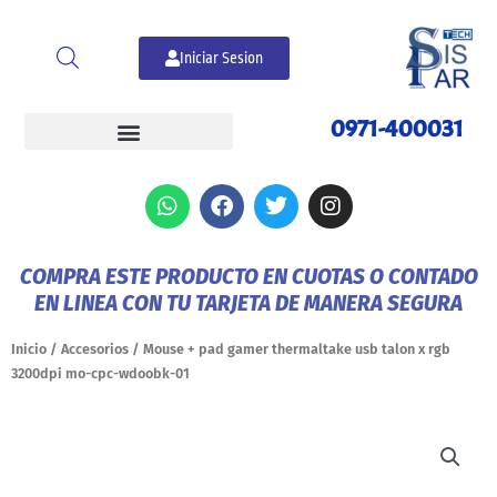
Ir
al
Iniciar Sesion
contenido
0971-400031
W
F
T
I
h
a
w
n
a
c
i
s
t
e
t
t
COMPRA ESTE PRODUCTO EN CUOTAS O CONTADO
s
b
t
a
EN LINEA CON TU TARJETA DE MANERA SEGURA
a
o
e
g
p
o
r
r
p
k
a
Inicio
/
Accesorios
/ Mouse + pad gamer thermaltake usb talon x rgb
m
3200dpi mo-cpc-wdoobk-01