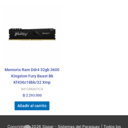
Memoria Ram Ddr4 32gb 3600
Kingston Fury Beast Bk
Kf436c18bb/32 Xmp
INFORMATICA
₲
2.293.000
Añadir al carrito
Copyright © 2026
Sispar - Sistemas del Paraguay
| Todos los