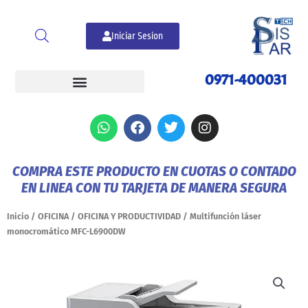
Ir
al
Iniciar Sesion
contenido
0971-400031
W
F
T
I
h
a
w
n
a
c
i
s
t
e
t
t
COMPRA ESTE PRODUCTO EN CUOTAS O CONTADO
s
b
t
a
EN LINEA CON TU TARJETA DE MANERA SEGURA
a
o
e
g
p
o
r
r
p
k
a
Inicio
/
OFICINA
/
OFICINA Y PRODUCTIVIDAD
/ Multifunción láser
m
monocromático MFC-L6900DW