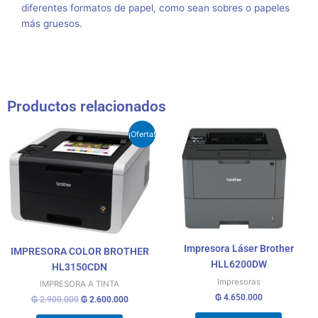
diferentes formatos de papel, como sean sobres o papeles
más gruesos.
Productos relacionados
El
El
¡Oferta!
precio
precio
original
actual
era:
es:
₲ 2.900.000.
₲ 2.600.000.
Impresora Láser Brother
IMPRESORA COLOR BROTHER
HLL6200DW
HL3150CDN
Impresoras
IMPRESORA A TINTA
₲
4.650.000
₲
2.900.000
₲
2.600.000