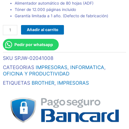
Alimentador automático de 80 hojas (ADF)
Tóner de 12.000 páginas incluido
Garantía limitada a 1 año. (Defecto de fabricación)
Multifunción
Añadir al carrito
láser
monocromático
Pedir por whatsapp
MFC-
L6900DW
SKU
SPJW-02041008
cantidad
CATEGORIAS
IMPRESORAS
,
INFORMATICA
,
OFICINA Y PRODUCTIVIDAD
ETIQUETAS
BROTHER
,
IMPRESORAS