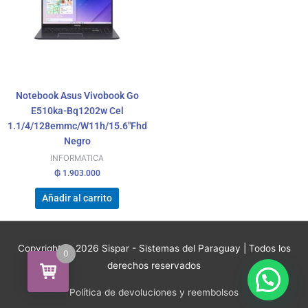
Notebook Asus Vivobook Go
E510ka-Bq1202w Cel
1.1/4/128emmc/W11h/15.6″Fhd
Negro
INFORMATICA
₲
1.903.000
Añadir al carrito
Copyright © 2026
Sispar - Sistemas del Paraguay
| Todos los
0
derechos reservados
Política de devoluciones y reembolsos