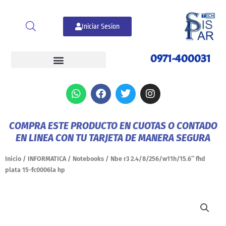
Ir
al
Iniciar Sesion
contenido
0971-400031
W
F
T
I
h
a
w
n
a
c
i
s
t
e
t
t
COMPRA ESTE PRODUCTO EN CUOTAS O CONTADO
s
b
t
a
EN LINEA CON TU TARJETA DE MANERA SEGURA
a
o
e
g
p
o
r
r
p
k
a
Inicio
/
INFORMATICA
/
Notebooks
/ Nbe r3 2.4/8/256/w11h/15.6″ fhd
m
plata 15-fc0006la hp