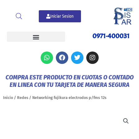
Ir
al
Iniciar Sesion
contenido
0971-400031
W
F
T
I
h
a
w
n
a
c
i
s
t
e
t
t
COMPRA ESTE PRODUCTO EN CUOTAS O CONTADO
s
b
t
a
EN LINEA CON TU TARJETA DE MANERA SEGURA
a
o
e
g
p
o
r
r
p
k
a
Inicio
/
Redes
/ Networking fujikura electrodos p/fms 12s
m