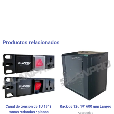
Productos relacionados
Canal de tension de 1U 19″ 8
Rack de 12u 19″ 600 mm Lanpro
tomas redondas / planas
Accesorios