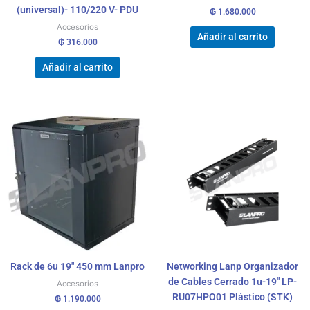
(universal)- 110/220 V- PDU
₲
1.680.000
Accesorios
Añadir al carrito
₲
316.000
Añadir al carrito
Rack de 6u 19″ 450 mm Lanpro
Networking Lanp Organizador
de Cables Cerrado 1u-19″ LP-
Accesorios
RU07HPO01 Plástico (STK)
₲
1.190.000