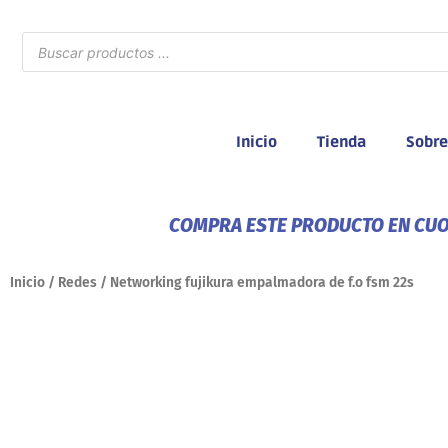
Ir
al
Búsqueda
de
contenido
productos
Inicio
Tienda
Sobre
COMPRA ESTE PRODUCTO EN CUOT
Inicio
/
Redes
/ Networking fujikura empalmadora de f.o fsm 22s