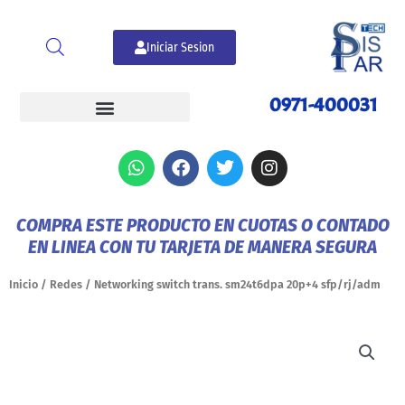
Ir
al
Iniciar Sesion
contenido
0971-400031
W
F
T
I
h
a
w
n
a
c
i
s
t
e
t
t
COMPRA ESTE PRODUCTO EN CUOTAS O CONTADO
s
b
t
a
EN LINEA CON TU TARJETA DE MANERA SEGURA
a
o
e
g
p
o
r
r
p
k
a
Inicio
/
Redes
/ Networking switch trans. sm24t6dpa 20p+4 sfp/rj/adm
m