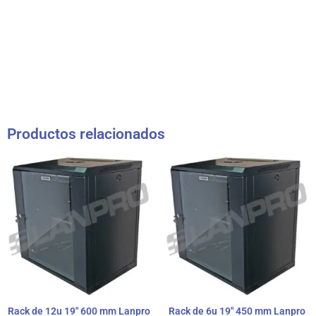
Productos relacionados
Rack de 12u 19″ 600 mm Lanpro
Rack de 6u 19″ 450 mm Lanpro