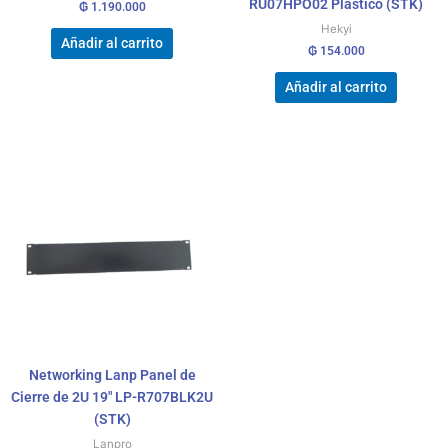
RU07HPO02 Plástico (STK)
₲
1.190.000
Hekyi
Añadir al carrito
₲
154.000
Añadir al carrito
Networking Lanp Panel de
Cierre de 2U 19″ LP-R707BLK2U
(STK)
Lanpro