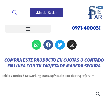
Ir
al
Iniciar Sesion
contenido
0971-400031
W
F
T
I
h
a
w
n
a
c
i
s
t
e
t
t
COMPRA ESTE PRODUCTO EN CUOTAS O CONTADO
s
b
t
a
EN LINEA CON TU TARJETA DE MANERA SEGURA
a
o
e
g
p
o
r
r
p
k
a
Inicio
/
Redes
/ Networking trans. spf+cable 1mt dac-10g-sfp-01m
m