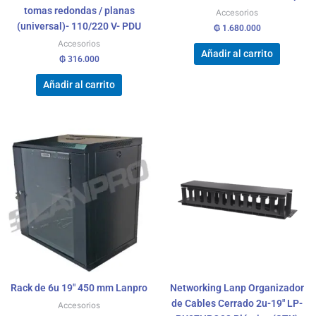
tomas redondas / planas
Accesorios
(universal)- 110/220 V- PDU
₲
1.680.000
Accesorios
Añadir al carrito
₲
316.000
Añadir al carrito
Rack de 6u 19″ 450 mm Lanpro
Networking Lanp Organizador
de Cables Cerrado 2u-19″ LP-
Accesorios