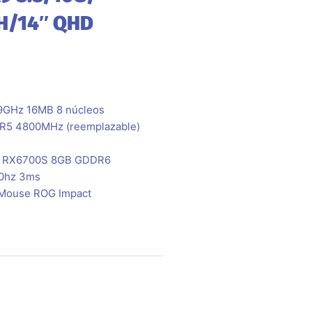
H/14″ QHD
9GHz 16MB 8 núcleos
DR5 4800MHz (reemplazable)
 RX6700S 8GB GDDR6
20hz 3ms
 Mouse ROG Impact