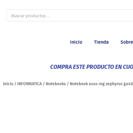
Ir
al
Búsqueda
de
contenido
productos
Inicio
Tienda
Sobre
COMPRA ESTE PRODUCTO EN CUOT
Inicio
/
INFORMATICA
/
Notebooks
/ Notebook asus rog zephyrus ga40