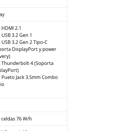
ay
x HDMI 2.1
x USB 3.2 Gen 1
x USB 3.2 Gen 2 Tipo-C
porta DisplayPort y power
very)
x Thunderbolt 4 (Soporta
playPort)
x Pueto Jack 3.5mm Combo
io
4 celdas 76 W/h