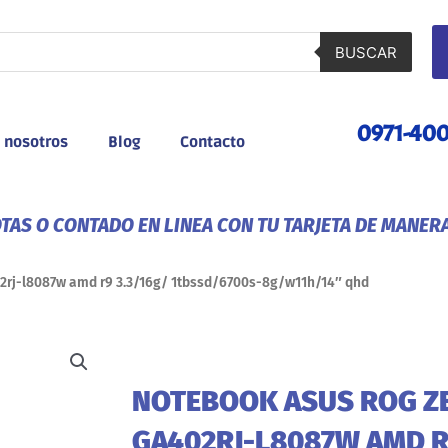
BUSCAR
0971-40
 nosotros
Blog
Contacto
AS O CONTADO EN LINEA CON TU TARJETA DE MANER
2rj-l8087w amd r9 3.3/16g/ 1tbssd/6700s-8g/w11h/14″ qhd
NOTEBOOK ASUS ROG Z
GA402RJ-L8087W AMD R