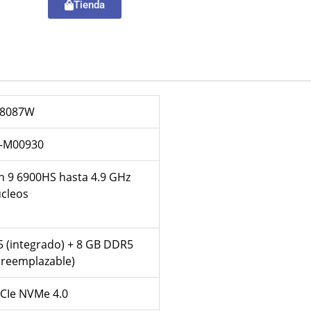
Tienda
L8087W
-M00930
 9 6900HS hasta 4.9 GHz
cleos
 (integrado) + 8 GB DDR5
reemplazable)
PCIe NVMe 4.0