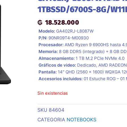
1TBSSD/6700S-8G/W11
₲
18.528.000
 Modelo:
GA402RJ-L8087W
 P/N:
90NR09T4-M00930
 Procesador:
AMD Ryzen 9 6900HS hasta 4.
 Memoria:
8 GB DDR5 (integrado) + 8 GB D
 Almacenamiento:
1 TB M.2 PCIe NVMe 4.0
 Gráficos de video:
Dedicado, AMD RADEON
 Pantalla:
14″ QHD (2560 x 1600) WQXGA 1
 Accesorios incluidos:
01 Estuche ROG – 01
Sin existencias
SKU
84604
CATEGORIA
NOTEBOOKS