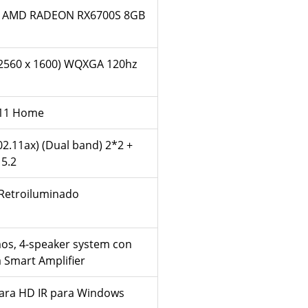
, AMD RADEON RX6700S 8GB
2560 x 1600) WQXGA 120hz
11 Home
02.11ax) (Dual band) 2*2 +
 5.2
 Retroiluminado
os, 4-speaker system con
a Smart Amplifier
ara HD IR para Windows