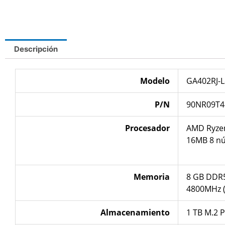
Descripción
Modelo
GA402RJ-
P/N
90NR09T4
Procesador
AMD Ryzen
16MB 8 nú
Memoria
8 GB DDR5
4800MHz (
Almacenamiento
1 TB M.2 