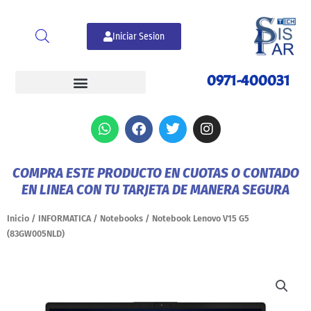
Ir
al
Iniciar Sesion
contenido
0971-400031
W
F
T
I
h
a
w
n
a
c
i
s
t
e
t
t
COMPRA ESTE PRODUCTO EN CUOTAS O CONTADO
s
b
t
a
EN LINEA CON TU TARJETA DE MANERA SEGURA
a
o
e
g
p
o
r
r
p
k
a
Inicio
/
INFORMATICA
/
Notebooks
/ Notebook Lenovo V15 G5
m
(83GW005NLD)