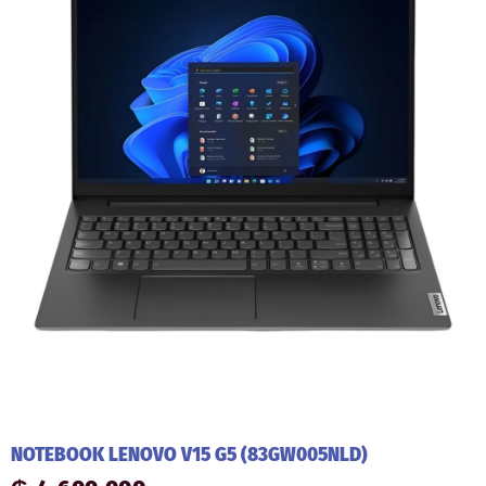
NOTEBOOK LENOVO V15 G5 (83GW005NLD)