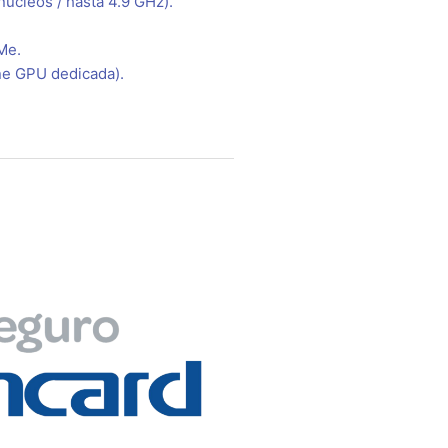
núcleos / hasta 4.9 GHz).
Me.
ene GPU dedicada).