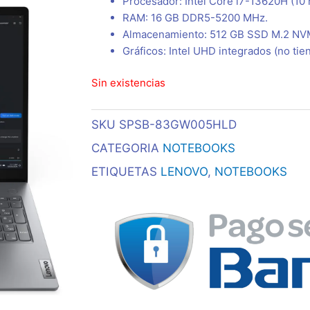
Procesador: Intel Core i7-13620H (10 
RAM: 16 GB DDR5-5200 MHz.
Almacenamiento: 512 GB SSD M.2 NV
Gráficos: Intel UHD integrados (no ti
Sin existencias
SKU
SPSB-83GW005HLD
CATEGORIA
NOTEBOOKS
ETIQUETAS
LENOVO
,
NOTEBOOKS