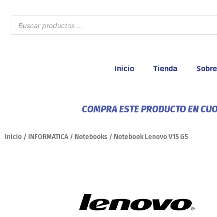
Ir
al
Búsqueda
de
contenido
productos
Inicio
Tienda
Sobre
COMPRA ESTE PRODUCTO EN CUOT
Inicio
/
INFORMATICA
/
Notebooks
/ Notebook Lenovo V15 G5