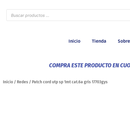
Ir
al
Búsqueda
de
contenido
productos
Inicio
Tienda
Sobre
COMPRA ESTE PRODUCTO EN CUOT
Inicio
/
Redes
/ Patch cord utp sp 1mt cat.6a gris 17703gys