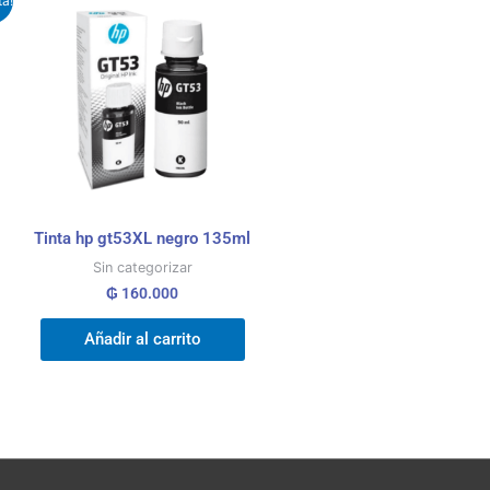
ta!
io
al
0.000.
Tinta hp gt53XL negro 135ml
Sin categorizar
₲
160.000
Añadir al carrito