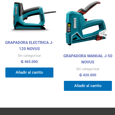
GRAPADORA ELECTRICA J-
120 NOVUS
GRAPADORA MANUAL J-50
Sin categorizar
₲
465.000
NOVUS
Sin categorizar
Añadir al carrito
₲
420.000
Añadir al carrito