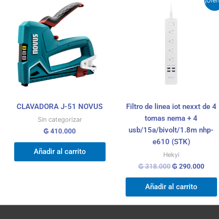
¡Ofer
precio
prec
original
actu
era:
es:
₲ 318.000.
₲ 29
CLAVADORA J-51 NOVUS
Filtro de linea iot nexxt de 4
tomas nema + 4
Sin categorizar
usb/15a/bivolt/1.8m nhp-
₲
410.000
e610 (STK)
Añadir al carrito
Hekyi
₲
318.000
₲
290.000
Añadir al carrito