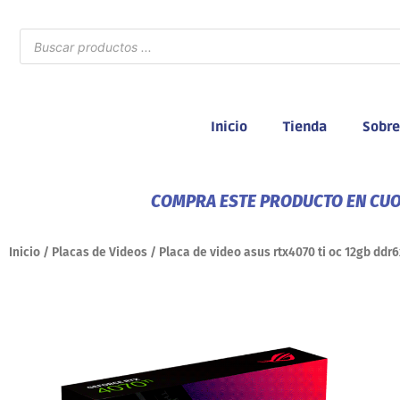
Ir
al
Búsqueda
de
contenido
productos
Inicio
Tienda
Sobre
COMPRA ESTE PRODUCTO EN CUOT
Inicio
/
Placas de Videos
/ Placa de video asus rtx4070 ti oc 12gb ddr