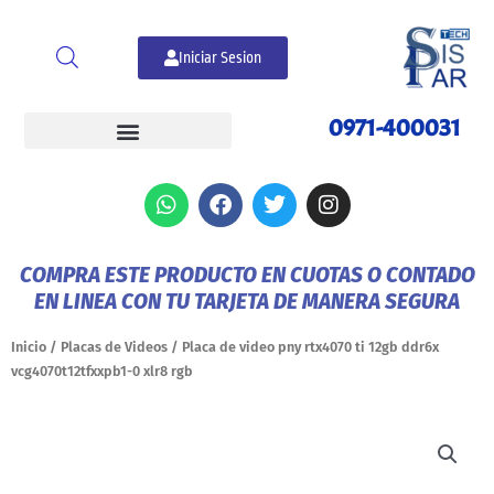
Ir
al
Iniciar Sesion
contenido
0971-400031
W
F
T
I
h
a
w
n
a
c
i
s
t
e
t
t
COMPRA ESTE PRODUCTO EN CUOTAS O CONTADO
s
b
t
a
EN LINEA CON TU TARJETA DE MANERA SEGURA
a
o
e
g
p
o
r
r
p
k
a
Inicio
/
Placas de Videos
/ Placa de video pny rtx4070 ti 12gb ddr6x
m
vcg4070t12tfxxpb1-0 xlr8 rgb