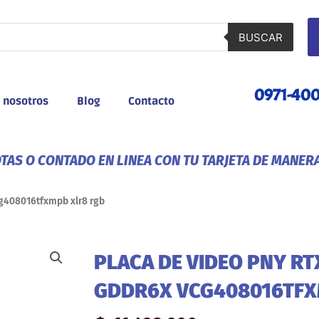
BUSCAR
0971-40
 nosotros
Blog
Contacto
AS O CONTADO EN LINEA CON TU TARJETA DE MANER
cg408016tfxmpb xlr8 rgb
PLACA DE VIDEO PNY R
GDDR6X VCG408016TFX