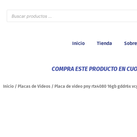
Ir
al
Búsqueda
de
contenido
productos
Inicio
Tienda
Sobre
COMPRA ESTE PRODUCTO EN CUOT
Inicio
/
Placas de Videos
/ Placa de video pny rtx4080 16gb gddr6x v