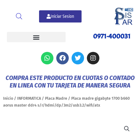
Ir
al
Iniciar Sesion
contenido
0971-400031
W
F
T
I
h
a
w
n
a
c
i
s
t
e
t
t
COMPRA ESTE PRODUCTO EN CUOTAS O CONTADO
s
b
t
a
EN LINEA CON TU TARJETA DE MANERA SEGURA
a
o
e
g
p
o
r
r
p
k
a
Inicio
/
INFORMATICA
/
Placa Madre
/ Placa madre gigabyte 1700 b660
m
aorus master ddr4 s/r/hdmi/dp/3m2/usb3.2/wifi/atx