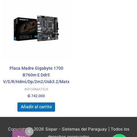
Placa Madre Gigabyte 1700
B760m E Ddr5
V/S/R/Hdmi/Dp/2m2/Usb3.2/Matx
INFORMATICA
₲
742.000
Añadir al carrito
Copyright © 2026
Sispar - Sistemas del Paraguay
| Todos los
0
derechos reservados