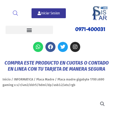
Ir
al
Iniciar Sesion
contenido
0971-400031
W
F
T
I
h
a
w
n
a
c
i
s
t
e
t
t
COMPRA ESTE PRODUCTO EN CUOTAS O CONTADO
s
b
t
a
EN LINEA CON TU TARJETA DE MANERA SEGURA
a
o
e
g
p
o
r
r
p
k
a
Inicio
/
INFORMATICA
/
Placa Madre
/ Placa madre gigabyte 1700 z690
m
gaming x s/r/4m2/ddr5/hdmi/dp/usb3.2/atx/rgb