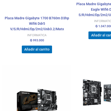
Placa Madre Gigabyt
Eagle Wifi6 
S/R/Hdmi/Dp/2m2/U
Placa Madre Gigabyte 1700 B760m D3hp
INFORMATI
Wifi6 Ddr5
₲
1.047.00
V/S/R/Hdmi/Dp/2m2/Usb3.2/Matx
Añadir al car
INFORMATICA
₲
993.000
Añadir al carrito