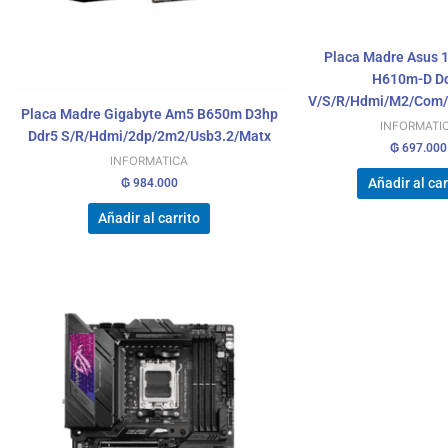
Placa Madre Asus 
H610m-D D
V/S/R/Hdmi/M2/Com/
Placa Madre Gigabyte Am5 B650m D3hp
INFORMATI
Ddr5 S/R/Hdmi/2dp/2m2/Usb3.2/Matx
₲
697.000
INFORMATICA
Añadir al car
₲
984.000
Añadir al carrito