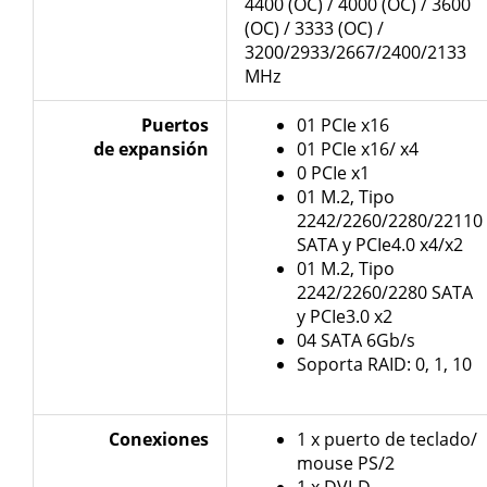
4400 (OC) / 4000 (OC) / 3600
(OC) / 3333 (OC) /
3200/2933/2667/2400/2133
MHz
Puertos
01 PCIe x16
de expansión
01 PCIe x16/ x4
0 PCIe x1
01 M.2, Tipo
2242/2260/2280/22110
SATA y PCIe4.0 x4/x2
01 M.2, Tipo
2242/2260/2280 SATA
y PCIe3.0 x2
04 SATA 6Gb/s
Soporta RAID: 0, 1, 10
Conexiones
1 x puerto de teclado/
mouse PS/2
1 x DVI-D