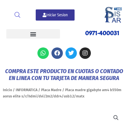
Ir
al
Iniciar Sesion
contenido
0971-400031
W
F
T
I
h
a
w
n
a
c
i
s
t
e
t
t
COMPRA ESTE PRODUCTO EN CUOTAS O CONTADO
s
b
t
a
EN LINEA CON TU TARJETA DE MANERA SEGURA
a
o
e
g
p
o
r
r
p
k
a
Inicio
/
INFORMATICA
/
Placa Madre
/ Placa madre gigabyte am4 b550m
m
aorus elite s/r/hdmi/dvi/2m2/ddr4/usb3.2/matx