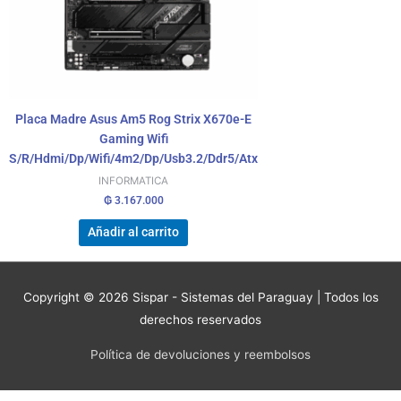
Placa Madre Asus Am5 Rog Strix X670e-E
Gaming Wifi
S/R/Hdmi/Dp/Wifi/4m2/Dp/Usb3.2/Ddr5/Atx
INFORMATICA
₲
3.167.000
Añadir al carrito
Copyright © 2026
Sispar - Sistemas del Paraguay
| Todos los
derechos reservados
Política de devoluciones y reembolsos