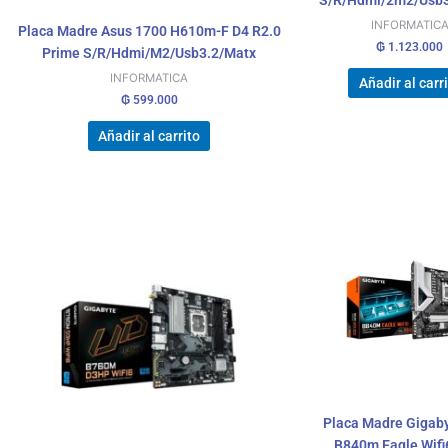
S/R/Hdmi/2m2/Usb3
INFORMATIC
Placa Madre Asus 1700 H610m-F D4 R2.0
₲
1.123.000
Prime S/R/Hdmi/M2/Usb3.2/Matx
INFORMATICA
Añadir al carr
₲
599.000
Añadir al carrito
Placa Madre Gigab
B840m Eagle Wifi