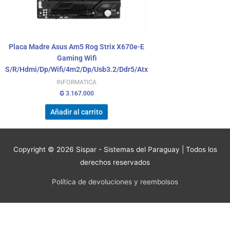
Placa Madre Asus Am5 Rog Strix X670e-E
Gaming Wifi
S/R/Hdmi/Dp/Wifi/4m2/Dp/Usb3.2/Ddr5/Atx
INFORMATICA
₲
3.167.000
Añadir al carrito
Copyright © 2026
Sispar - Sistemas del Paraguay
| Todos los
derechos reservados
Política de devoluciones y reembolsos