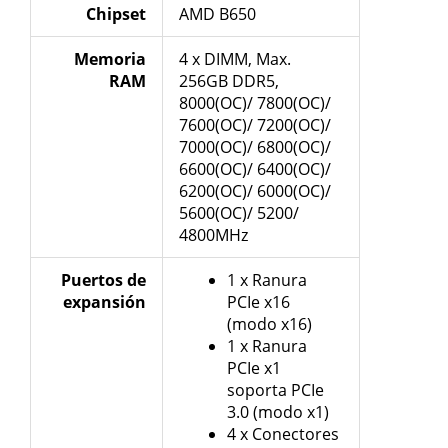
Chipset
AMD B650
Memoria
4 x DIMM, Max.
RAM
256GB DDR5,
8000(OC)/ 7800(OC)/
7600(OC)/ 7200(OC)/
7000(OC)/ 6800(OC)/
6600(OC)/ 6400(OC)/
6200(OC)/ 6000(OC)/
5600(OC)/ 5200/
4800MHz
Puertos de
1 x Ranura
expansión
PCIe x16
(modo x16)
1 x Ranura
PCIe x1
soporta PCIe
3.0 (modo x1)
4 x Conectores