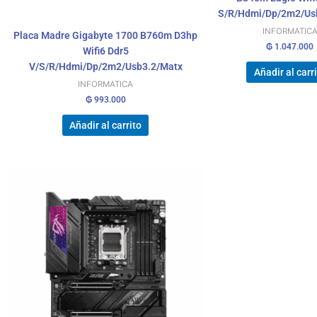
S/R/Hdmi/Dp/2m2/Us
INFORMATIC
Placa Madre Gigabyte 1700 B760m D3hp
₲
1.047.000
Wifi6 Ddr5
V/S/R/Hdmi/Dp/2m2/Usb3.2/Matx
Añadir al carr
INFORMATICA
₲
993.000
Añadir al carrito