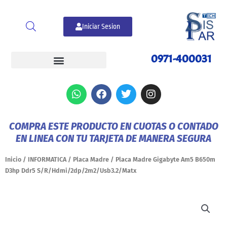
Ir
al
Iniciar Sesion
contenido
0971-400031
W
F
T
I
h
a
w
n
a
c
i
s
t
e
t
t
COMPRA ESTE PRODUCTO EN CUOTAS O CONTADO
s
b
t
a
EN LINEA CON TU TARJETA DE MANERA SEGURA
a
o
e
g
p
o
r
r
p
k
a
Inicio
/
INFORMATICA
/
Placa Madre
/ Placa Madre Gigabyte Am5 B650m
m
D3hp Ddr5 S/R/Hdmi/2dp/2m2/Usb3.2/Matx