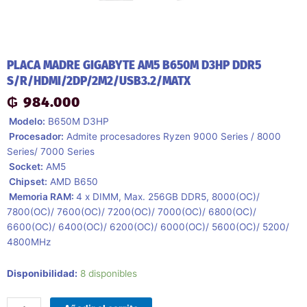
PLACA MADRE GIGABYTE AM5 B650M D3HP DDR5
S/R/HDMI/2DP/2M2/USB3.2/MATX
₲
984.000
 Modelo:
B650M D3HP
 Procesador:
Admite procesadores Ryzen 9000 Series / 8000
Series/ 7000 Series
 Socket:
AM5
 Chipset:
AMD B650
 Memoria RAM:
4 x DIMM, Max. 256GB DDR5, 8000(OC)/
7800(OC)/ 7600(OC)/ 7200(OC)/ 7000(OC)/ 6800(OC)/
6600(OC)/ 6400(OC)/ 6200(OC)/ 6000(OC)/ 5600(OC)/ 5200/
4800MHz
Placa
Disponibilidad:
8 disponibles
Madre
Gigabyte