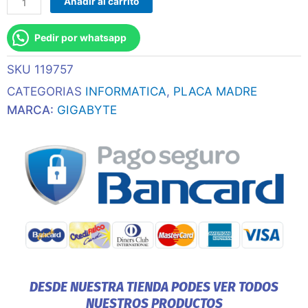
Añadir al carrito
Am5
B650m
Pedir por whatsapp
D3hp
Ddr5
SKU
119757
S/R/Hdmi/2dp/2m2/Usb3.2/Matx
cantidad
CATEGORIAS
INFORMATICA
,
PLACA MADRE
MARCA:
GIGABYTE
DESDE NUESTRA TIENDA PODES VER TODOS
NUESTROS PRODUCTOS